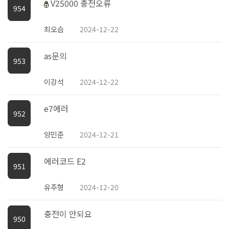
V25000 충전오류
954
최오습
2024-12-22
as문의
953
이강석
2024-12-22
e7에러
952
양민준
2024-12-21
에러코드 E2
951
유주형
2024-12-20
충전이 안되요
950