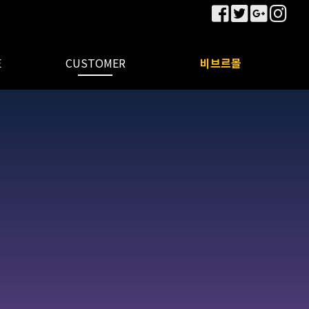
E
CUSTOMER
비브르몰
질문과답변
이벤트신청
공지사항