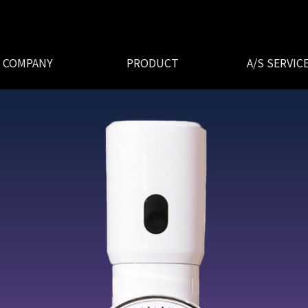
COMPANY
PRODUCT
A/S SERVIC
회사연혁
사업소개
오시는길
인사말
무선청소기
욕실용품
소형가전
온라인 AS 접수