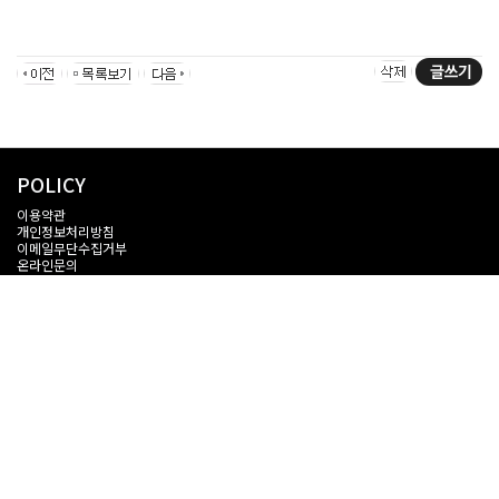
POLICY
이용약관
개인정보처리방침
이메일무단수집거부
온라인문의
Admin
INFORMATION
상호명 : 주식회사 비브르 (VIVRE)
대표자명 : 고현진
주소 : 경기도 성남시 중원구 사기막골로45번길 14 우림라이온스벨리2차 B동
2009호
대표전화 : 1811-9918
LICENCE
사업자등록번호 : 848-88-01864
통신판매신고번호 : 제 2020-성남중원-0056 호