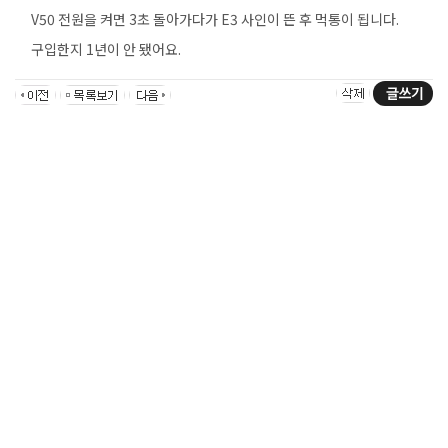
V50 전원을 켜면 3초 돌아가다가 E3 사인이 뜬 후 먹통이 됩니다.
구입한지 1년이 안 됐어요.
POLICY
이용약관
개인정보처리방침
이메일무단수집거부
온라인문의
Admin
INFORMATION
상호명 : 주식회사 비브르 (VIVRE)
대표자명 : 고현진
주소 : 경기도 성남시 중원구 사기막골로45번길 14 우림라이온스벨리2차 B동
2009호
대표전화 : 1811-9918
LICENCE